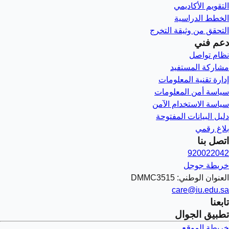
التقويم الأكاديمي
الخطط الدراسية
التحقق من وثيقة التخرج
دعم فني
نظام تواصل
مشاركة المستفيد
إدارة تقنية المعلومات
سياسة أمن المعلومات
سياسة الاستخدام الآمن
دليل البيانات المفتوحة
بلاغ رقمي
اتصل بنا
920022042
خريطة جوجل
العنوان الوطني: DMMC3515
care@iu.edu.sa
تابعنا
تطبيق الجوال
خريطة الموقع