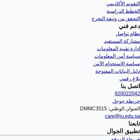
التقويم الأكاديمي
الخطط الدراسية
التحقق من وثيقة التخرج
دعم فني
نظام تواصل
مشاركة المستفيد
إدارة تقنية المعلومات
سياسة أمن المعلومات
سياسة الاستخدام الآمن
دليل البيانات المفتوحة
بلاغ رقمي
اتصل بنا
920022042
خريطة جوجل
العنوان الوطني: DMMC3515
care@iu.edu.sa
تابعنا
تطبيق الجوال
خريطة الموقع