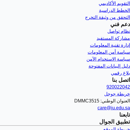
التقويم الأكاديمي
الخطط الدراسية
التحقق من وثيقة التخرج
دعم فني
نظام تواصل
مشاركة المستفيد
إدارة تقنية المعلومات
سياسة أمن المعلومات
سياسة الاستخدام الآمن
دليل البيانات المفتوحة
بلاغ رقمي
اتصل بنا
920022042
خريطة جوجل
العنوان الوطني: DMMC3515
care@iu.edu.sa
تابعنا
تطبيق الجوال
خريطة الموقع