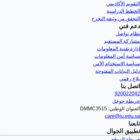
التقويم الأكاديمي
الخطط الدراسية
التحقق من وثيقة التخرج
دعم فني
نظام تواصل
مشاركة المستفيد
إدارة تقنية المعلومات
سياسة أمن المعلومات
سياسة الاستخدام الآمن
دليل البيانات المفتوحة
بلاغ رقمي
اتصل بنا
920022042
خريطة جوجل
العنوان الوطني: DMMC3515
care@iu.edu.sa
تابعنا
تطبيق الجوال
خريطة الموقع