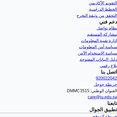
التقويم الأكاديمي
الخطط الدراسية
التحقق من وثيقة التخرج
دعم فني
نظام تواصل
مشاركة المستفيد
إدارة تقنية المعلومات
سياسة أمن المعلومات
سياسة الاستخدام الآمن
دليل البيانات المفتوحة
بلاغ رقمي
اتصل بنا
920022042
خريطة جوجل
العنوان الوطني: DMMC3515
care@iu.edu.sa
تابعنا
تطبيق الجوال
خريطة الموقع