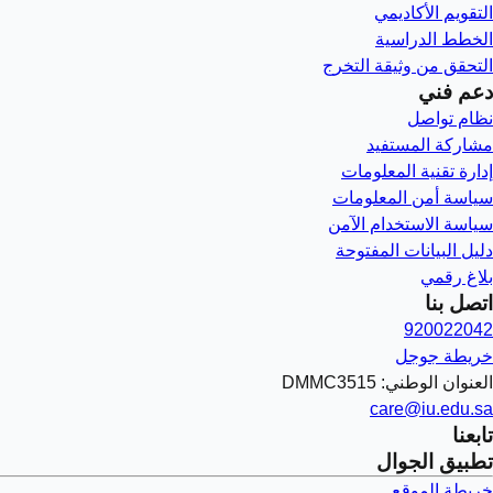
التقويم الأكاديمي
الخطط الدراسية
التحقق من وثيقة التخرج
دعم فني
نظام تواصل
مشاركة المستفيد
إدارة تقنية المعلومات
سياسة أمن المعلومات
سياسة الاستخدام الآمن
دليل البيانات المفتوحة
بلاغ رقمي
اتصل بنا
920022042
خريطة جوجل
العنوان الوطني: DMMC3515
care@iu.edu.sa
تابعنا
تطبيق الجوال
خريطة الموقع