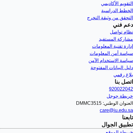
التقويم الأكاديمي
الخطط الدراسية
التحقق من وثيقة التخرج
دعم فني
نظام تواصل
مشاركة المستفيد
إدارة تقنية المعلومات
سياسة أمن المعلومات
سياسة الاستخدام الآمن
دليل البيانات المفتوحة
بلاغ رقمي
اتصل بنا
920022042
خريطة جوجل
العنوان الوطني: DMMC3515
care@iu.edu.sa
تابعنا
تطبيق الجوال
خريطة الموقع