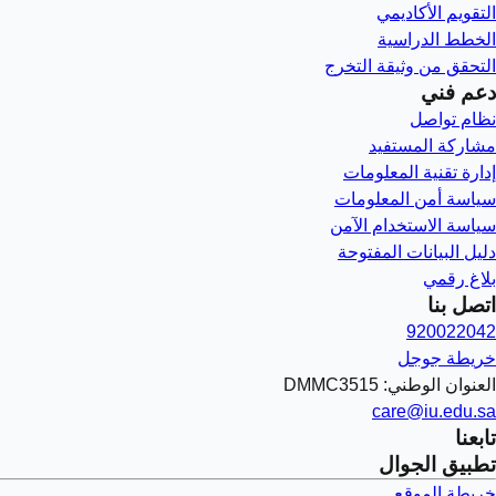
التقويم الأكاديمي
الخطط الدراسية
التحقق من وثيقة التخرج
دعم فني
نظام تواصل
مشاركة المستفيد
إدارة تقنية المعلومات
سياسة أمن المعلومات
سياسة الاستخدام الآمن
دليل البيانات المفتوحة
بلاغ رقمي
اتصل بنا
920022042
خريطة جوجل
العنوان الوطني: DMMC3515
care@iu.edu.sa
تابعنا
تطبيق الجوال
خريطة الموقع