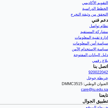
التقويم الأكاديمي
الخطط الدراسية
التحقق من وثيقة التخرج
دعم فني
نظام تواصل
مشاركة المستفيد
إدارة تقنية المعلومات
سياسة أمن المعلومات
سياسة الاستخدام الآمن
دليل البيانات المفتوحة
بلاغ رقمي
اتصل بنا
920022042
خريطة جوجل
العنوان الوطني: DMMC3515
care@iu.edu.sa
تابعنا
تطبيق الجوال
خريطة الموقع