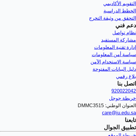
التقويم الأكاديمي
الخطط الدراسية
التحقق من وثيقة التخرج
دعم فني
نظام تواصل
مشاركة المستفيد
إدارة تقنية المعلومات
سياسة أمن المعلومات
سياسة الاستخدام الآمن
دليل البيانات المفتوحة
بلاغ رقمي
اتصل بنا
920022042
خريطة جوجل
العنوان الوطني: DMMC3515
care@iu.edu.sa
تابعنا
تطبيق الجوال
خريطة الموقع