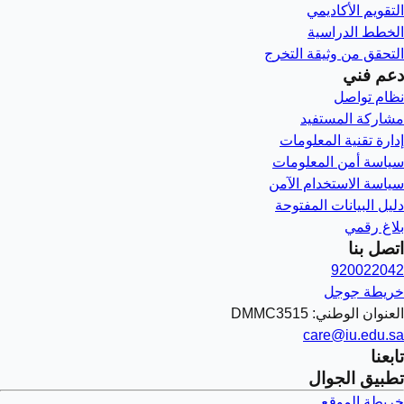
التقويم الأكاديمي
الخطط الدراسية
التحقق من وثيقة التخرج
دعم فني
نظام تواصل
مشاركة المستفيد
إدارة تقنية المعلومات
سياسة أمن المعلومات
سياسة الاستخدام الآمن
دليل البيانات المفتوحة
بلاغ رقمي
اتصل بنا
920022042
خريطة جوجل
العنوان الوطني: DMMC3515
care@iu.edu.sa
تابعنا
تطبيق الجوال
خريطة الموقع