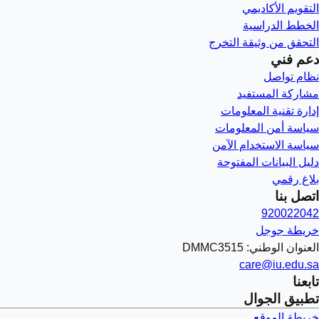
التقويم الأكاديمي
الخطط الدراسية
التحقق من وثيقة التخرج
دعم فني
نظام تواصل
مشاركة المستفيد
إدارة تقنية المعلومات
سياسة أمن المعلومات
سياسة الاستخدام الآمن
دليل البيانات المفتوحة
بلاغ رقمي
اتصل بنا
920022042
خريطة جوجل
العنوان الوطني: DMMC3515
care@iu.edu.sa
تابعنا
تطبيق الجوال
خريطة الموقع