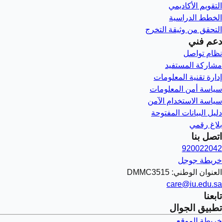
التقويم الأكاديمي
الخطط الدراسية
التحقق من وثيقة التخرج
دعم فني
نظام تواصل
مشاركة المستفيد
إدارة تقنية المعلومات
سياسة أمن المعلومات
سياسة الاستخدام الآمن
دليل البيانات المفتوحة
بلاغ رقمي
اتصل بنا
920022042
خريطة جوجل
العنوان الوطني: DMMC3515
care@iu.edu.sa
تابعنا
تطبيق الجوال
خريطة الموقع