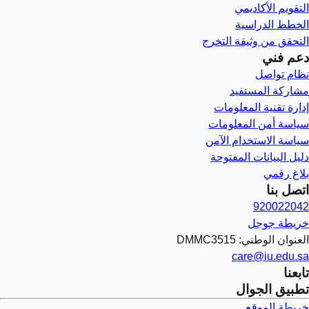
التقويم الأكاديمي
الخطط الدراسية
التحقق من وثيقة التخرج
دعم فني
نظام تواصل
مشاركة المستفيد
إدارة تقنية المعلومات
سياسة أمن المعلومات
سياسة الاستخدام الآمن
دليل البيانات المفتوحة
بلاغ رقمي
اتصل بنا
920022042
خريطة جوجل
العنوان الوطني: DMMC3515
care@iu.edu.sa
تابعنا
تطبيق الجوال
خريطة الموقع