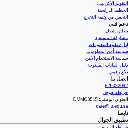
التقويم الأكاديمي
الخطط الدراسية
التحقق من وثيقة التخرج
دعم فني
نظام تواصل
مشاركة المستفيد
إدارة تقنية المعلومات
سياسة أمن المعلومات
سياسة الاستخدام الآمن
دليل البيانات المفتوحة
بلاغ رقمي
اتصل بنا
920022042
خريطة جوجل
العنوان الوطني: DMMC3515
care@iu.edu.sa
تابعنا
تطبيق الجوال
خريطة الموقع