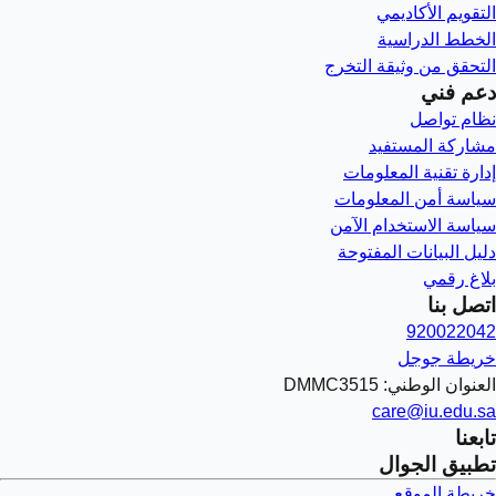
التقويم الأكاديمي
الخطط الدراسية
التحقق من وثيقة التخرج
دعم فني
نظام تواصل
مشاركة المستفيد
إدارة تقنية المعلومات
سياسة أمن المعلومات
سياسة الاستخدام الآمن
دليل البيانات المفتوحة
بلاغ رقمي
اتصل بنا
920022042
خريطة جوجل
العنوان الوطني: DMMC3515
care@iu.edu.sa
تابعنا
تطبيق الجوال
خريطة الموقع