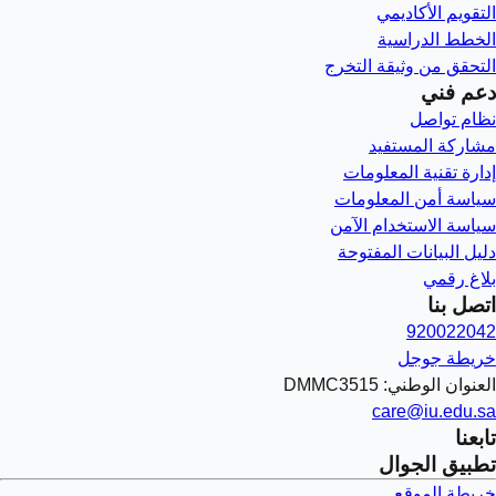
التقويم الأكاديمي
الخطط الدراسية
التحقق من وثيقة التخرج
دعم فني
نظام تواصل
مشاركة المستفيد
إدارة تقنية المعلومات
سياسة أمن المعلومات
سياسة الاستخدام الآمن
دليل البيانات المفتوحة
بلاغ رقمي
اتصل بنا
920022042
خريطة جوجل
العنوان الوطني: DMMC3515
care@iu.edu.sa
تابعنا
تطبيق الجوال
خريطة الموقع