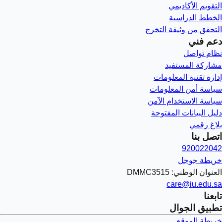
التقويم الأكاديمي
الخطط الدراسية
التحقق من وثيقة التخرج
دعم فني
نظام تواصل
مشاركة المستفيد
إدارة تقنية المعلومات
سياسة أمن المعلومات
سياسة الاستخدام الآمن
دليل البيانات المفتوحة
بلاغ رقمي
اتصل بنا
920022042
خريطة جوجل
العنوان الوطني: DMMC3515
care@iu.edu.sa
تابعنا
تطبيق الجوال
خريطة الموقع