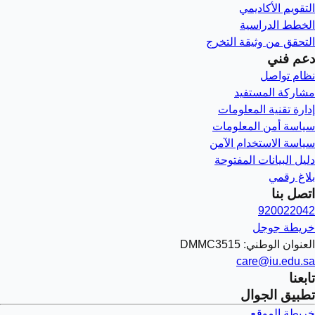
التقويم الأكاديمي
الخطط الدراسية
التحقق من وثيقة التخرج
دعم فني
نظام تواصل
مشاركة المستفيد
إدارة تقنية المعلومات
سياسة أمن المعلومات
سياسة الاستخدام الآمن
دليل البيانات المفتوحة
بلاغ رقمي
اتصل بنا
920022042
خريطة جوجل
العنوان الوطني: DMMC3515
care@iu.edu.sa
تابعنا
تطبيق الجوال
خريطة الموقع