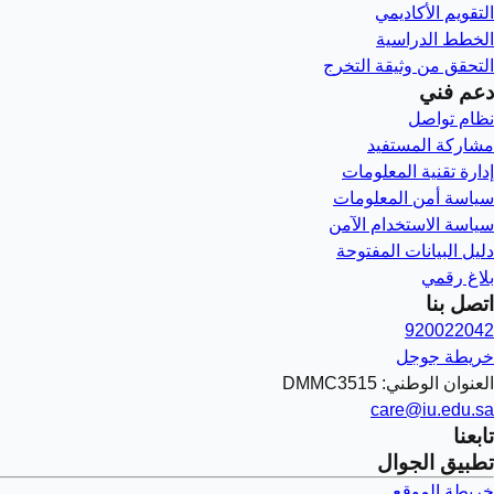
التقويم الأكاديمي
الخطط الدراسية
التحقق من وثيقة التخرج
دعم فني
نظام تواصل
مشاركة المستفيد
إدارة تقنية المعلومات
سياسة أمن المعلومات
سياسة الاستخدام الآمن
دليل البيانات المفتوحة
بلاغ رقمي
اتصل بنا
920022042
خريطة جوجل
العنوان الوطني: DMMC3515
care@iu.edu.sa
تابعنا
تطبيق الجوال
خريطة الموقع