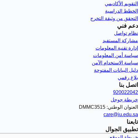
التقويم الأكاديمي
الخطط الدراسية
التحقق من وثيقة التخرج
دعم فني
نظام تواصل
مشاركة المستفيد
إدارة تقنية المعلومات
سياسة أمن المعلومات
سياسة الاستخدام الآمن
دليل البيانات المفتوحة
بلاغ رقمي
اتصل بنا
920022042
خريطة جوجل
العنوان الوطني: DMMC3515
care@iu.edu.sa
تابعنا
تطبيق الجوال
خريطة الموقع