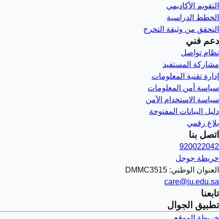
التقويم الأكاديمي
الخطط الدراسية
التحقق من وثيقة التخرج
دعم فني
نظام تواصل
مشاركة المستفيد
إدارة تقنية المعلومات
سياسة أمن المعلومات
سياسة الاستخدام الآمن
دليل البيانات المفتوحة
بلاغ رقمي
اتصل بنا
920022042
خريطة جوجل
العنوان الوطني: DMMC3515
care@iu.edu.sa
تابعنا
تطبيق الجوال
خريطة الموقع