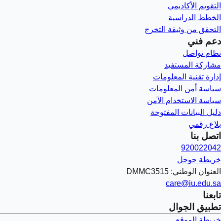
التقويم الأكاديمي
الخطط الدراسية
التحقق من وثيقة التخرج
دعم فني
نظام تواصل
مشاركة المستفيد
إدارة تقنية المعلومات
سياسة أمن المعلومات
سياسة الاستخدام الآمن
دليل البيانات المفتوحة
بلاغ رقمي
اتصل بنا
920022042
خريطة جوجل
العنوان الوطني: DMMC3515
care@iu.edu.sa
تابعنا
تطبيق الجوال
خريطة الموقع