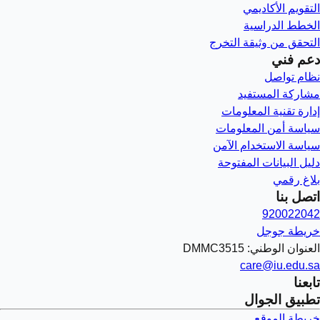
التقويم الأكاديمي
الخطط الدراسية
التحقق من وثيقة التخرج
دعم فني
نظام تواصل
مشاركة المستفيد
إدارة تقنية المعلومات
سياسة أمن المعلومات
سياسة الاستخدام الآمن
دليل البيانات المفتوحة
بلاغ رقمي
اتصل بنا
920022042
خريطة جوجل
العنوان الوطني: DMMC3515
care@iu.edu.sa
تابعنا
تطبيق الجوال
خريطة الموقع