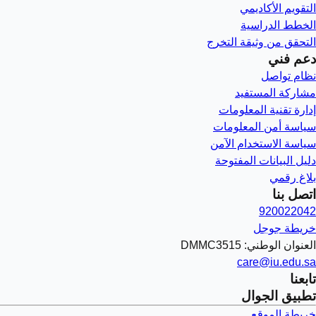
التقويم الأكاديمي
الخطط الدراسية
التحقق من وثيقة التخرج
دعم فني
نظام تواصل
مشاركة المستفيد
إدارة تقنية المعلومات
سياسة أمن المعلومات
سياسة الاستخدام الآمن
دليل البيانات المفتوحة
بلاغ رقمي
اتصل بنا
920022042
خريطة جوجل
العنوان الوطني: DMMC3515
care@iu.edu.sa
تابعنا
تطبيق الجوال
خريطة الموقع