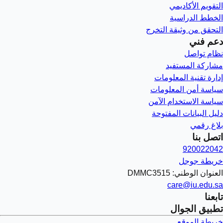
التقويم الأكاديمي
الخطط الدراسية
التحقق من وثيقة التخرج
دعم فني
نظام تواصل
مشاركة المستفيد
إدارة تقنية المعلومات
سياسة أمن المعلومات
سياسة الاستخدام الآمن
دليل البيانات المفتوحة
بلاغ رقمي
اتصل بنا
920022042
خريطة جوجل
العنوان الوطني: DMMC3515
care@iu.edu.sa
تابعنا
تطبيق الجوال
خريطة الموقع