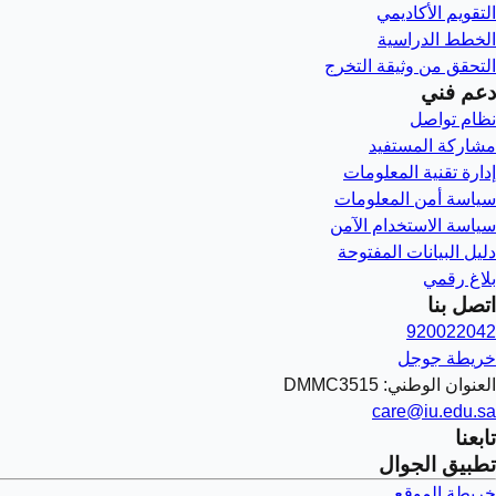
التقويم الأكاديمي
الخطط الدراسية
التحقق من وثيقة التخرج
دعم فني
نظام تواصل
مشاركة المستفيد
إدارة تقنية المعلومات
سياسة أمن المعلومات
سياسة الاستخدام الآمن
دليل البيانات المفتوحة
بلاغ رقمي
اتصل بنا
920022042
خريطة جوجل
العنوان الوطني: DMMC3515
care@iu.edu.sa
تابعنا
تطبيق الجوال
خريطة الموقع