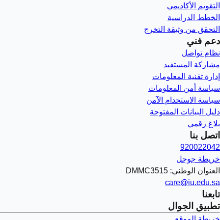
التقويم الأكاديمي
الخطط الدراسية
التحقق من وثيقة التخرج
دعم فني
نظام تواصل
مشاركة المستفيد
إدارة تقنية المعلومات
سياسة أمن المعلومات
سياسة الاستخدام الآمن
دليل البيانات المفتوحة
بلاغ رقمي
اتصل بنا
920022042
خريطة جوجل
العنوان الوطني: DMMC3515
care@iu.edu.sa
تابعنا
تطبيق الجوال
خريطة الموقع