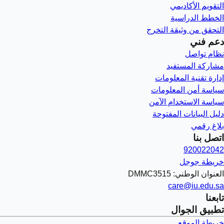
التقويم الأكاديمي
الخطط الدراسية
التحقق من وثيقة التخرج
دعم فني
نظام تواصل
مشاركة المستفيد
إدارة تقنية المعلومات
سياسة أمن المعلومات
سياسة الاستخدام الآمن
دليل البيانات المفتوحة
بلاغ رقمي
اتصل بنا
920022042
خريطة جوجل
العنوان الوطني: DMMC3515
care@iu.edu.sa
تابعنا
تطبيق الجوال
خريطة الموقع