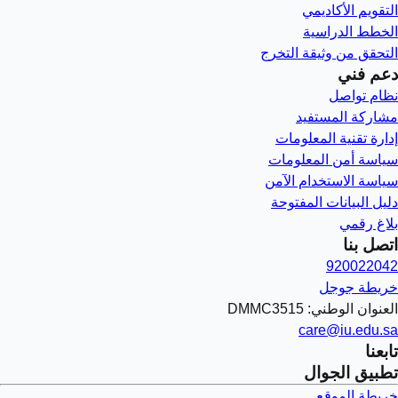
التقويم الأكاديمي
الخطط الدراسية
التحقق من وثيقة التخرج
دعم فني
نظام تواصل
مشاركة المستفيد
إدارة تقنية المعلومات
سياسة أمن المعلومات
سياسة الاستخدام الآمن
دليل البيانات المفتوحة
بلاغ رقمي
اتصل بنا
920022042
خريطة جوجل
العنوان الوطني: DMMC3515
care@iu.edu.sa
تابعنا
تطبيق الجوال
خريطة الموقع