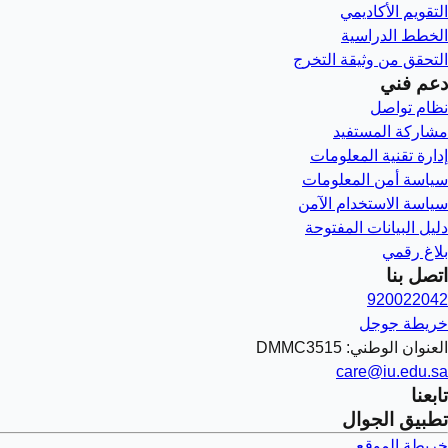
التقويم الأكاديمي
الخطط الدراسية
التحقق من وثيقة التخرج
دعم فني
نظام تواصل
مشاركة المستفيد
إدارة تقنية المعلومات
سياسة أمن المعلومات
سياسة الاستخدام الآمن
دليل البيانات المفتوحة
بلاغ رقمي
اتصل بنا
920022042
خريطة جوجل
العنوان الوطني: DMMC3515
care@iu.edu.sa
تابعنا
تطبيق الجوال
خريطة الموقع