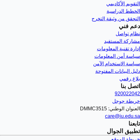
التقويم الأكاديمي
الخطط الدراسية
التحقق من وثيقة التخرج
دعم فني
نظام تواصل
مشاركة المستفيد
إدارة تقنية المعلومات
سياسة أمن المعلومات
سياسة الاستخدام الآمن
دليل البيانات المفتوحة
بلاغ رقمي
اتصل بنا
920022042
خريطة جوجل
العنوان الوطني: DMMC3515
care@iu.edu.sa
تابعنا
تطبيق الجوال
خريطة الموقع