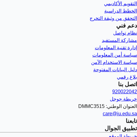
التقويم الأكاديمي
الخطط الدراسية
التحقق من وثيقة التخرج
دعم فني
نظام تواصل
مشاركة المستفيد
إدارة تقنية المعلومات
سياسة أمن المعلومات
سياسة الاستخدام الآمن
دليل البيانات المفتوحة
بلاغ رقمي
اتصل بنا
920022042
خريطة جوجل
العنوان الوطني: DMMC3515
care@iu.edu.sa
تابعنا
تطبيق الجوال
خريطة الموقع