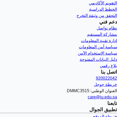
التقويم الأكاديمي
الخطط الدراسية
التحقق من وثيقة التخرج
دعم فني
نظام تواصل
مشاركة المستفيد
إدارة تقنية المعلومات
سياسة أمن المعلومات
سياسة الاستخدام الآمن
دليل البيانات المفتوحة
بلاغ رقمي
اتصل بنا
920022042
خريطة جوجل
العنوان الوطني: DMMC3515
care@iu.edu.sa
تابعنا
تطبيق الجوال
خريطة الموقع