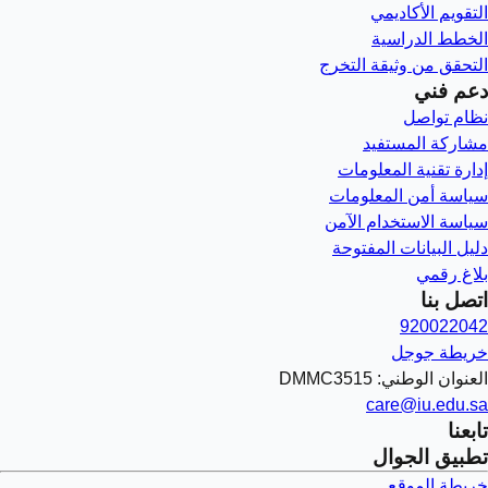
التقويم الأكاديمي
الخطط الدراسية
التحقق من وثيقة التخرج
دعم فني
نظام تواصل
مشاركة المستفيد
إدارة تقنية المعلومات
سياسة أمن المعلومات
سياسة الاستخدام الآمن
دليل البيانات المفتوحة
بلاغ رقمي
اتصل بنا
920022042
خريطة جوجل
العنوان الوطني: DMMC3515
care@iu.edu.sa
تابعنا
تطبيق الجوال
خريطة الموقع