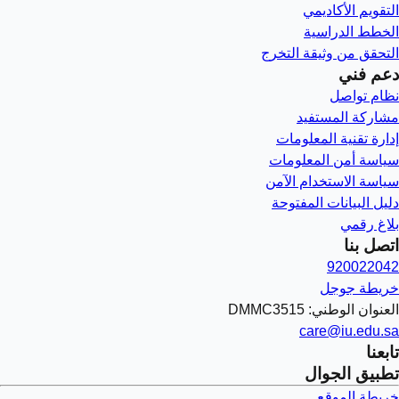
التقويم الأكاديمي
الخطط الدراسية
التحقق من وثيقة التخرج
دعم فني
نظام تواصل
مشاركة المستفيد
إدارة تقنية المعلومات
سياسة أمن المعلومات
سياسة الاستخدام الآمن
دليل البيانات المفتوحة
بلاغ رقمي
اتصل بنا
920022042
خريطة جوجل
العنوان الوطني: DMMC3515
care@iu.edu.sa
تابعنا
تطبيق الجوال
خريطة الموقع