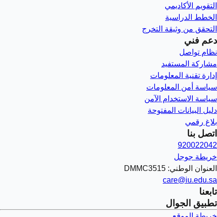
التقويم الأكاديمي
الخطط الدراسية
التحقق من وثيقة التخرج
دعم فني
نظام تواصل
مشاركة المستفيد
إدارة تقنية المعلومات
سياسة أمن المعلومات
سياسة الاستخدام الآمن
دليل البيانات المفتوحة
بلاغ رقمي
اتصل بنا
920022042
خريطة جوجل
العنوان الوطني: DMMC3515
care@iu.edu.sa
تابعنا
تطبيق الجوال
خريطة الموقع